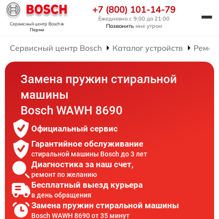
+7 (800) 101-14-79
Ежедневно с 9:00 до 21:00
Сервисный центр Bosch
в
Позвонить
мне утром
Перми
Сервисный центр Bosch
Каталог устройств
Ремон
Замена пружин стиральной
машины
Bosch WAWH 8690
Официальный сервис
Гарантийное обслуживание
стиральной машины Bosch до 3 лет
Диагностика за наш счет,
ремонт по желанию
Бесплатный выезд курьера
в день обращения
Замена пружин стиральной машины
Bosch WAWH 8690 от 35 минут