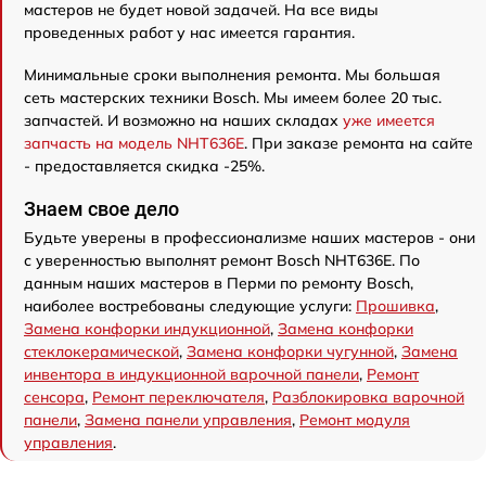
мастеров не будет новой задачей. На все виды
проведенных работ у нас имеется гарантия.
Минимальные сроки выполнения ремонта. Мы большая
сеть мастерских техники Bosch. Мы имеем более 20 тыс.
запчастей. И возможно на наших складах
уже имеется
запчасть на модель NHT636E
. При заказе ремонта на сайте
- предоставляется скидка -25%.
Знаем свое дело
Будьте уверены в профессионализме наших мастеров - они
с уверенностью выполнят ремонт Bosch NHT636E. По
данным наших мастеров в Перми по ремонту Bosch,
наиболее востребованы следующие услуги:
Прошивка
,
Замена конфорки индукционной
,
Замена конфорки
стеклокерамической
,
Замена конфорки чугунной
,
Замена
инвентора в индукционной варочной панели
,
Ремонт
сенсора
,
Ремонт переключателя
,
Разблокировка варочной
панели
,
Замена панели управления
,
Ремонт модуля
управления
.