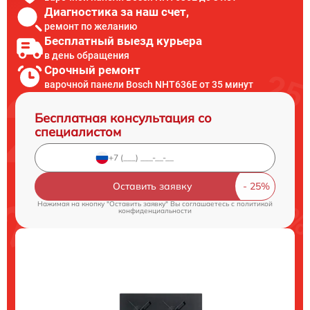
Диагностика за наш счет,
ремонт по желанию
Бесплатный выезд курьера
в день обращения
Срочный ремонт
варочной панели Bosch NHT636E от 35 минут
Бесплатная консультация со
специалистом
Оставить заявку
Нажимая на кнопку "Оставить заявку" Вы соглашаетесь c
политикой
конфиденциальности