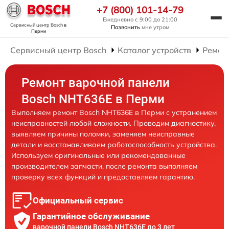
+7 (800) 101-14-79
Ежедневно с 9:00 до 21:00
Сервисный центр Bosch
в
Позвонить
мне утром
Перми
Сервисный центр Bosch
Каталог устройств
Ремон
Ремонт варочной панели
Bosch NHT636E в Перми
Выполняем ремонт Bosch NHT636E в Перми с устранением
неисправностей любой сложности. Проводим диагностику,
выявляем причины поломки, заменяем неисправные
детали и восстанавливаем работоспособность устройства.
Используем оригинальные или рекомендованные
производителем запчасти, после ремонта выполняем
проверку всех функций и предоставляем гарантию.
Официальный сервис
Гарантийное обслуживание
варочной панели Bosch NHT636E до 3 лет